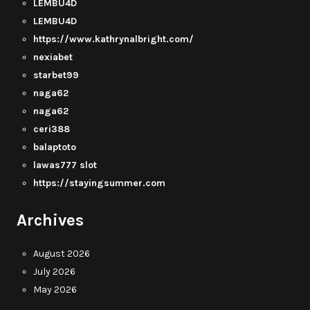
LEMBU4D
LEMBU4D
https://www.kathrynalbright.com/
nexiabet
starbet99
naga62
naga62
ceri388
balaptoto
lawas777 slot
https://stayingsummer.com
Archives
August 2026
July 2026
May 2026