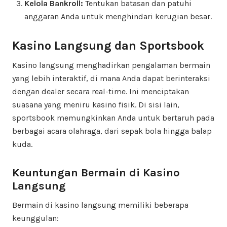
Kelola Bankroll:
Tentukan batasan dan patuhi
anggaran Anda untuk menghindari kerugian besar.
Kasino Langsung dan Sportsbook
Kasino langsung menghadirkan pengalaman bermain
yang lebih interaktif, di mana Anda dapat berinteraksi
dengan dealer secara real-time. Ini menciptakan
suasana yang meniru kasino fisik. Di sisi lain,
sportsbook memungkinkan Anda untuk bertaruh pada
berbagai acara olahraga, dari sepak bola hingga balap
kuda.
Keuntungan Bermain di Kasino
Langsung
Bermain di kasino langsung memiliki beberapa
keunggulan: