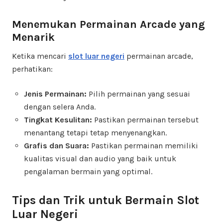
Menemukan Permainan Arcade yang
Menarik
Ketika mencari
slot luar negeri
permainan arcade,
perhatikan:
Jenis Permainan:
Pilih permainan yang sesuai
dengan selera Anda.
Tingkat Kesulitan:
Pastikan permainan tersebut
menantang tetapi tetap menyenangkan.
Grafis dan Suara:
Pastikan permainan memiliki
kualitas visual dan audio yang baik untuk
pengalaman bermain yang optimal.
Tips dan Trik untuk Bermain Slot
Luar Negeri