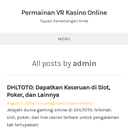
Skip
to
Permainan VR Kasino Online
content
Tujuan Kemenangan Anda
MENU
All posts by
admin
DHLTOTO: Dapatkan Keseruan di Slot,
Poker, dan Lainnya
Posted
Posted
August 7, 2026
Uncategorized
Leave a Reply
on
in
Jelajahi dunia gaming online di DHLTOTO. Nikmati
slot, poker, dan live casino terbaik untuk pengalaman
tak terlupakan!