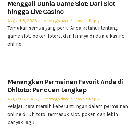
Menggali Dunia Game Slot: Dari Slot
hingga Live Casino
Posted
Posted
August 5, 2026
Uncategorized
Leave a Reply
on
in
Temukan semua yang perlu Anda ketahui tentang
game slot, poker, lotere, dan lainnya di dunia kasino
online.
Menangkan Permainan Favorit Anda di
Dhltoto: Panduan Lengkap
Posted
Posted
August 5, 2026
Uncategorized
Leave a Reply
on
in
Pelajari cara meraih keberuntungan dalam permainan
online di Dhltoto, termasuk slot, poker, dan lebih
banyak lagi!