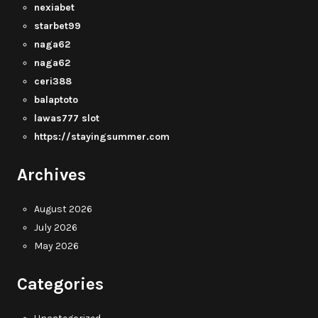
nexiabet
starbet99
naga62
naga62
ceri388
balaptoto
lawas777 slot
https://stayingsummer.com
Archives
August 2026
July 2026
May 2026
Categories