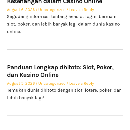
Kesenangan dalam Casino Online
Posted
Posted
August 6, 2026
Uncategorized
Leave a Reply
on
in
Segudang informasi tentang henslot login, bermain
slot, poker, dan lebih banyak lagi dalam dunia kasino
online.
Panduan Lengkap dhltoto: Slot, Poker,
dan Kasino Online
Posted
Posted
August 5, 2026
Uncategorized
Leave a Reply
on
in
Temukan dunia dhltoto dengan slot, lotere, poker, dan
lebih banyak lagi!